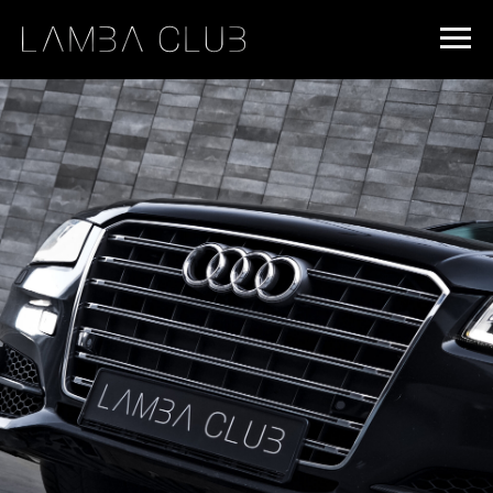
#rec1009478731 { z-index: 3 !important; position: relative; /*
Обязательно для применения z-index */ } #rec829055397 { z-
index: 2 !important; position: relative; /* Обязательно для
применения z-index */ }
Audi S8