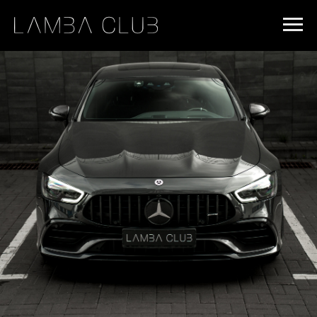
#rec1009478731 { z-index: 3 !important; position: relative; /*
Обязательно для применения z-index */ } #rec829055397 { z-
index: 2 !important; position: relative; /* Обязательно для
применения z-index */ }
Mercedes-AMG GT 43